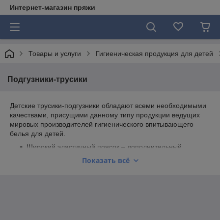
Интернет-магазин пряжи
Товары и услуги
Гигиеническая продукция для детей
Подгузники-трусики
Детские трусики-подгузники обладают всеми необходимыми
качествами, присущими данному типу продукции ведущих
мировых производителей гигиенического впитывающего
белья для детей.
Широкий эластичный поясок – дополнительный
комфорт и никаких «сползаний» трусиков даже при
Показать всё
значительном наличии влаги внутри подгузника.
Оригинальный и приятный дизайн трусиков-
подгузников делает их более похожими на
обыкновенное нижнее белье, обеспечивая тем самым
дополнительный комфорт при их использовании.