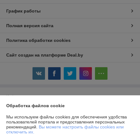
График работы
Полная версия сайта
Политика обработки cookies
Сайт создан на платформе Deal.by
Информация для покупателя
Обработка файлов cookie
Юридическое лицо:
Общество с ограниченной ответственностью
«Авойтис»
220007, г.Минск, ул.Володько, д.24А, пом.501, каб.14
Мы используем файлы cookies для обеспечения удобства
пользователей портала и предоставления персональных
Регистрационный номер ЕГР: 690856291
рекомендаций.
Вы можете настроить файлы cookies или
отключить их.
УНП: 690856291