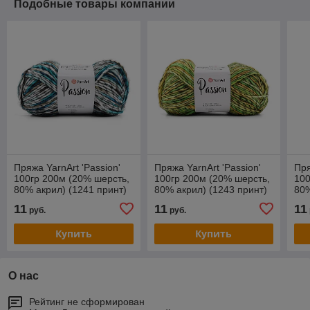
Подобные товары компании
Пряжа YarnArt 'Passion'
Пряжа YarnArt 'Passion'
Пря
100гр 200м (20% шерсть,
100гр 200м (20% шерсть,
100
80% акрил) (1241 принт)
80% акрил) (1243 принт)
80%
11
11
11
руб.
руб.
Купить
Купить
О нас
Рейтинг не сформирован