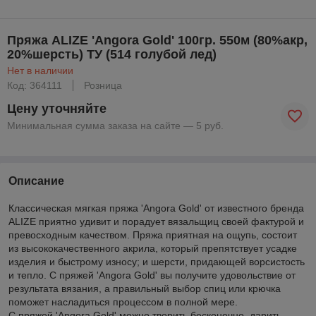
Пряжа ALIZE 'Angora Gold' 100гр. 550м (80%акр,
20%шерсть) ТУ (514 голубой лед)
Нет в наличии
Код: 364111
Розница
Цену уточняйте
Минимальная сумма заказа на сайте — 5 руб.
Описание
Классическая мягкая пряжа 'Angora Gold' от известного бренда
ALIZE приятно удивит и порадует вязальщиц своей фактурой и
превосходным качеством. Пряжа приятная на ощупь, состоит
из высококачественного акрила, который препятствует усадке
изделия и быстрому износу; и шерсти, придающей ворсистость
и тепло. С пряжей 'Angora Gold' вы получите удовольствие от
результата вязания, а правильный выбор спиц или крючка
поможет насладиться процессом в полной мере.
С пряжей 'Angora Gold' можно творить бесконечно, дарить