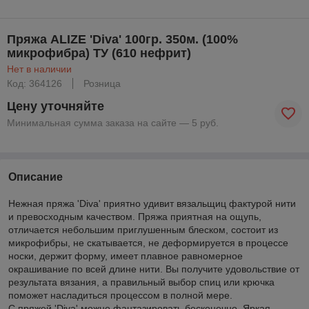
Пряжа ALIZE 'Diva' 100гр. 350м. (100%
микрофибра) ТУ (610 нефрит)
Нет в наличии
Код: 364126
Розница
Цену уточняйте
Минимальная сумма заказа на сайте — 5 руб.
Описание
Нежная пряжа 'Diva' приятно удивит вязальщиц фактурой нити
и превосходным качеством. Пряжа приятная на ощупь,
отличается небольшим приглушенным блеском, состоит из
микрофибры, не скатывается, не деформируется в процессе
носки, держит форму, имеет плавное равномерное
окрашивание по всей длине нити. Вы получите удовольствие от
результата вязания, а правильный выбор спиц или крючка
поможет насладиться процессом в полной мере.
С пряжей 'Diva' можно фантазировать бесконечно. Яркая