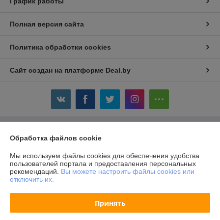
График работы
Полная версия сайта
Политика обработки cookies
Сайт создан на платформе Deal.by
Информация для покупателя
Обработка файлов cookie
Юридическое лицо:
Общество с ограниченной ответственностью
Мы используем файлы cookies для обеспечения удобства
«Авойтис»
пользователей портала и предоставления персональных
220007, г.Минск, ул.Володько, д.24А, пом.501, каб.14
рекомендаций.
Вы можете настроить файлы cookies или
отключить их.
Регистрационный номер ЕГР: 690856291
УНП: 690856291
Принять
Регистрационный орган: Логойский райисполком