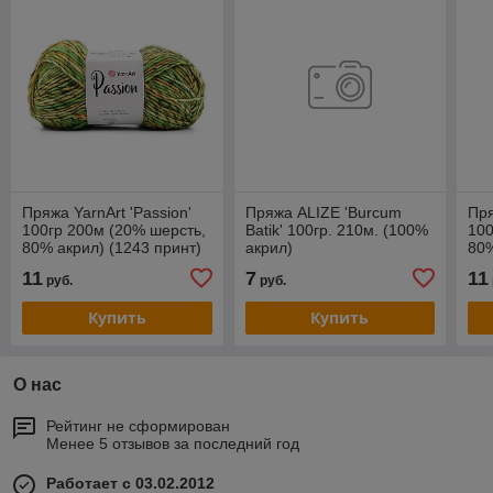
Пряжа YarnArt 'Passion'
Пряжа ALIZE 'Burcum
Пря
100гр 200м (20% шерсть,
Batik' 100гр. 210м. (100%
100
80% акрил) (1243 принт)
акрил)
80%
11
7
11
руб.
руб.
Купить
Купить
О нас
Рейтинг не сформирован
Менее 5 отзывов за последний год
Работает с 03.02.2012