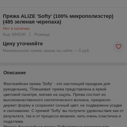
Пряжа ALIZE 'Softy' (100% микрополиэстер)
(485 зеленая черепаха)
Нет в наличии
Код: 694530
Розница
Цену уточняйте
Минимальная сумма заказа на сайте — 5 руб.
Описание
Фантазийная пряжа 'Softy' - это настоящий праздник для
рукодельниц. 'Плюшевая' пряжа представлена в яркой
цветовой палитре, мягкая на ощупь. Пряжа состоит из
высококачественного синтетического волокна, прекрасно
держит форму и сохраняет сочный цвет, не подвержена усадке
и скатыванию. С пряжей 'Softy' вы получите удовольствие как от
результата, так и от процесса вязания, нить очень пластична и
податлива.
Мягкая фантазийная пряжа 'Softy'отлично подходит для