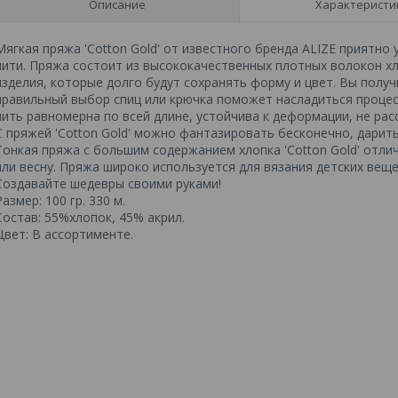
Описание
Характеристи
Мягкая пряжа 'Cotton Gold' от известного бренда ALIZE приятно
нити. Пряжа состоит из высококачественных плотных волокон х
изделия, которые долго будут сохранять форму и цвет. Вы получ
правильный выбор спиц или крючка поможет насладиться процес
нить равномерна по всей длине, устойчива к деформации, не рас
С пряжей 'Cotton Gold' можно фантазировать бесконечно, дарит
Тонкая пряжа с большим содержанием хлопка 'Cotton Gold' отли
или весну. Пряжа широко используется для вязания детских веще
Создавайте шедевры своими руками!
Размер: 100 гр. 330 м.
Состав: 55%хлопок, 45% акрил.
Цвет: В ассортименте.