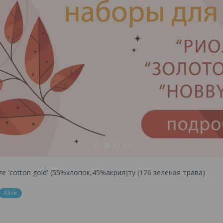
1
2
3
4
ze 'cotton gold' (55%хлопок,45%акрил)ту (126 зеленая трава)
Alize