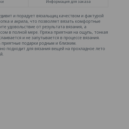
ки
Информация для заказа
 удивит и порадует вязальщиц качеством и фактурой
лопка и акрила, что позволяет вязать комфортные
ите удовольствие от результата вязания, а
сом в полной мере. Пряжа приятная на ощупь, тонкая
слаивается и не запутывается в процессе вязания.
ь приятные подарки родным и близким.
чно подходит для вязания вещей на прохладное лето
й.