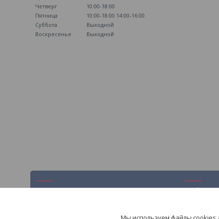
Четверг
10:00-18:00
Пятница
10:00-18:00
14:00-16:00
Суббота
Выходной
Воскресенье
Выходной
Навигация
Информ
На главную
Контакты
Мы используем файлы cookies