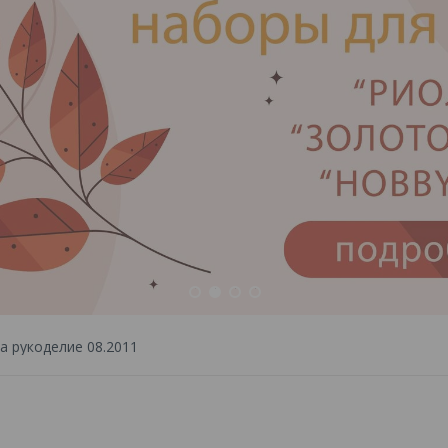
1
2
3
4
а рукоделие 08.2011