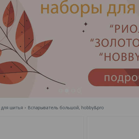
1
2
3
4
 для шитья
Вспарыватель большой, hobby&pro