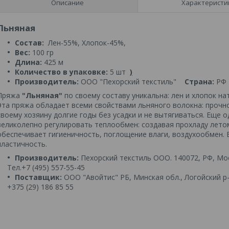
Описание
Характеристи
Льняная
Состав:
Лен-55%, Хлопок-45%,
Вес:
100 гр
Длина:
425 м
Количество в упаковке:
5 шт
)
Производитель:
ООО "Пехорский текстиль"
Страна:
РФ
Пряжа
"Льняная"
по своему составу уникальна: лен и хлопок н
Эта пряжа обладает всеми свойствами льняного волокна: проч
своему хозяину долгие годы без усадки и не вытягиваться. Еще 
великолепно регулировать теплообмен: создавая прохладу лето
обеспечивает гигиеничность, поглощение влаги, воздухообмен. 
пластичность.
Производитель:
Пехорский текстиль ООО. 140072, РФ, Моск
Тел.+7 (495) 557-55-45
Поставщик:
ООО "Авойтис"
РБ, Минская обл., Логойский р-о
+375 (29) 186 85 55