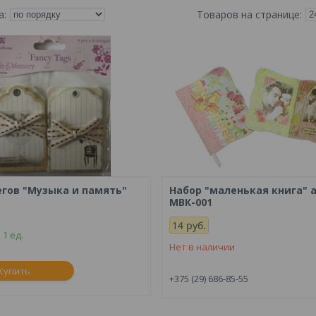
егов "Музыка и память"
Набор "маленькая книга" а
МВК-001
14
руб.
 1 ед.
Нет в наличии
Купить
+375 (29) 686-85-55