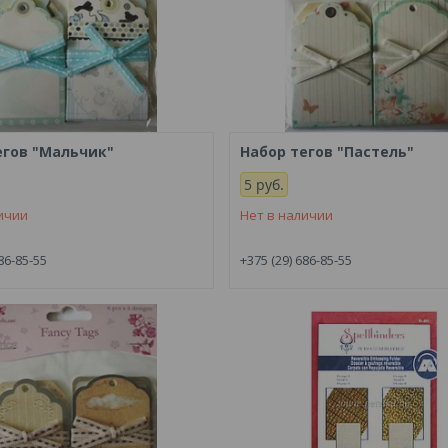
егов "Мальчик"
Набор тегов "Пастель"
5
руб.
ичии
Нет в наличии
86-85-55
+375 (29) 686-85-55