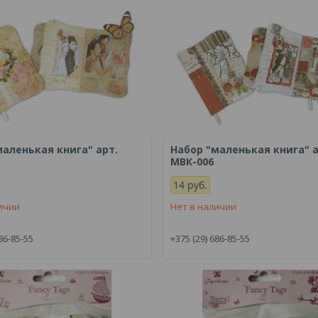
маленькая книга" арт.
Набор "маленькая книга" а
МВК-006
14
руб.
ичии
Нет в наличии
86-85-55
+375 (29) 686-85-55