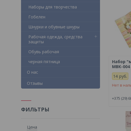
Наборы для творчества
Гобелен
Шнурки и обувные шнуры
Рабочая одежда, средства
защиты
Обувь рабочая
черная пятница
Набор "
МВК-004
О нас
14
руб.
Отзывы
Нет в нал
+375 (29) 6
ФИЛЬТРЫ
Цена