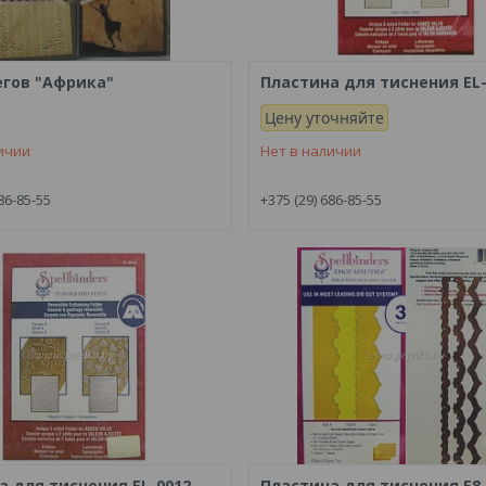
егов "Африка"
Пластина для тиснения EL
Цену уточняйте
ичии
Нет в наличии
86-85-55
+375 (29) 686-85-55
а для тиснения EL-0012
Пластина для тиснения Е8