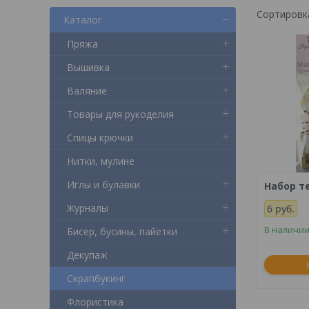
Каталог
Пряжа
Вышивка
Валяние
Товары для рукоделия
Спицы крючки
Нитки, мулине
Иглы и булавки
Набор т
Журналы
6
руб.
В наличии
Бисер, бусины, пайетки
Декупаж
Скрапбукинг
Флористика