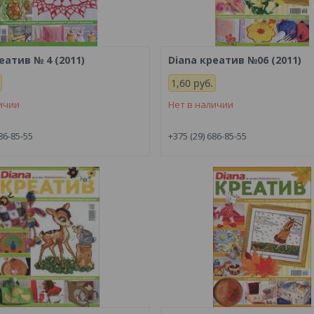
еатив № 4 (2011)
Diana креатив №06 (2011)
1,60
руб.
ичии
Нет в наличии
86-85-55
+375 (29) 686-85-55