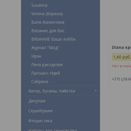
Susanna
Verena (Верена)
Валя-Валентина
Вязание для Вас
ВЯЗАНИЕ Ваше хобби
Diana кр
Журнал "Мод"
Ирэн
1,60
руб.
Лена рукоделие
Нет в нал
Лукошко Идей
+375 (29) 6
Сабрина
Бисер, бусины, пайетки
Декупаж
Скрапбукинг
Флористика
Наборы для творчества