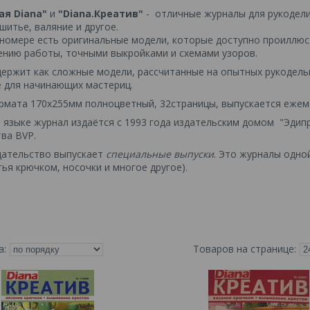
ая Diana"
и
"Diana.Креатив"
- отличные журналы для рукоделия
шитье, валяние и другое.
номере есть оригинальные модели, которые доступно проиллю
ению работы, точными выкройками и схемами узоров.
ержит как сложные модели, рассчитанные на опытных рукодельни
 для начинающих мастериц.
рмата 170х255мм полноцветный, 32страницы, выпускается ежем
м языке журнал
издаётся с 1993 года издательским домом "Эдипр
ва BVP.
дательство выпускает
специальные выпуски
. Это журналы одно
тья крючком, носочки и многое другое).