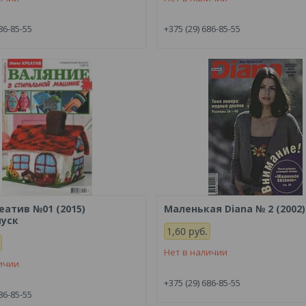
86-85-55
+375 (29) 686-85-55
еатив №01 (2015)
Маленькая Diana № 2 (2002)
уск
1,60
руб.
Нет в наличии
ичии
+375 (29) 686-85-55
86-85-55