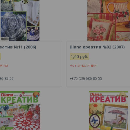
еатив №11 (2006)
Diana креатив №02 (2007)
1,60
руб.
ичии
Нет в наличии
86-85-55
+375 (29) 686-85-55