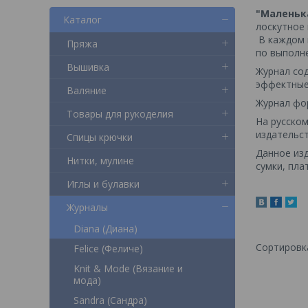
"Маленьк
Каталог
лоскутное 
В каждом 
Пряжа
по выполн
Вышивка
Журнал сод
эффектные
Валяние
Журнал фо
Товары для рукоделия
На русско
издательст
Спицы крючки
Данное из
Нитки, мулине
сумки, пла
Иглы и булавки
Журналы
Diana (Диана)
Felice (Феличе)
Knit & Mode (Вязание и
мода)
Sandra (Сандра)