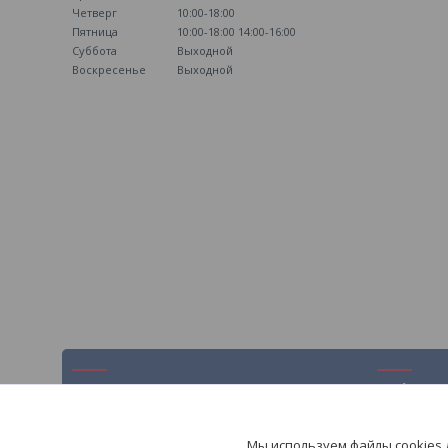
Четверг
10:00-18:00
Пятница
10:00-18:00
14:00-16:00
Суббота
Выходной
Воскресенье
Выходной
Навигация
Информ
На главную
Контакты
Мы используем файлы cookies