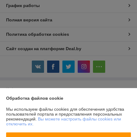
График работы
Полная версия сайта
Политика обработки cookies
Сайт создан на платформе Deal.by
Информация для покупателя
Обработка файлов cookie
Юридическое лицо:
Общество с ограниченной ответственностью
«Авойтис»
220007, г.Минск, ул.Володько, д.24А, пом.501, каб.14
Мы используем файлы cookies для обеспечения удобства
пользователей портала и предоставления персональных
Регистрационный номер ЕГР: 690856291
рекомендаций.
Вы можете настроить файлы cookies или
отключить их.
УНП: 690856291