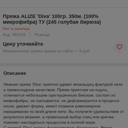
Пряжа ALIZE 'Diva' 100гр. 350м. (100%
микрофибра) ТУ (245 голубая бирюза)
Нет в наличии
Код: 364126
Розница
Цену уточняйте
Минимальная сумма заказа на сайте — 5 руб.
Описание
Нежная пряжа 'Diva' приятно удивит вязальщиц фактурой нити
и превосходным качеством. Пряжа приятная на ощупь,
отличается небольшим приглушенным блеском, состоит из
микрофибры, не скатывается, не деформируется в процессе
носки, держит форму, имеет плавное равномерное
окрашивание по всей длине нити. Вы получите удовольствие от
результата вязания, а правильный выбор спиц или крючка
поможет насладиться процессом в полной мере.
С пряжей 'Diva' можно фантазировать бесконечно. Яркая