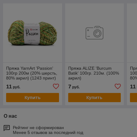
Пряжа YarnArt 'Passion'
Пряжа ALIZE 'Burcum
Пря
100гр 200м (20% шерсть,
Batik' 100гр. 210м. (100%
100
80% акрил) (1243 принт)
акрил)
80%
11
7
11
руб.
руб.
Купить
Купить
О нас
Рейтинг не сформирован
Менее 5 отзывов за последний год