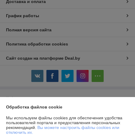
Доставка и оплата
График работы
Полная версия сайта
Политика обработки cookies
Сайт создан на платформе Deal.by
Информация для покупателя
Обработка файлов cookie
Юридическое лицо:
Общество с ограниченной ответственностью
«Авойтис»
220007, г.Минск, ул.Володько, д.24А, пом.501, каб.14
Мы используем файлы cookies для обеспечения удобства
пользователей портала и предоставления персональных
Регистрационный номер ЕГР: 690856291
рекомендаций.
Вы можете настроить файлы cookies или
отключить их.