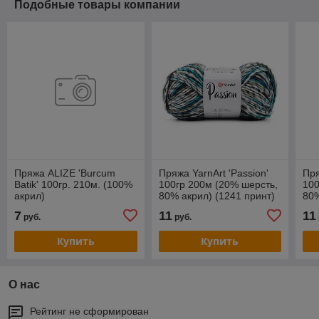
Подобные товары компании
Пряжа ALIZE 'Burcum
Пряжа YarnArt 'Passion'
Пря
Batik' 100гр. 210м. (100%
100гр 200м (20% шерсть,
100
акрил)
80% акрил) (1241 принт)
80%
7
11
11
руб.
руб.
Купить
Купить
О нас
Рейтинг не сформирован