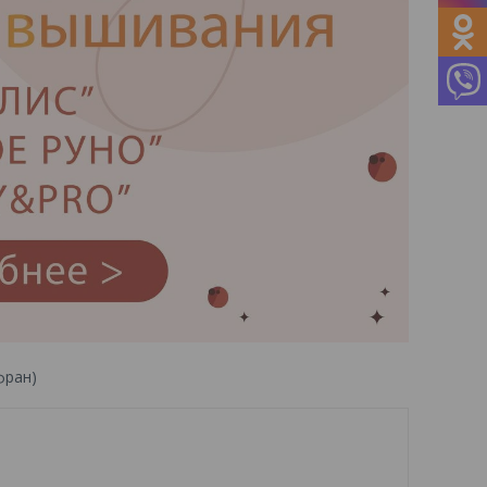
фран)