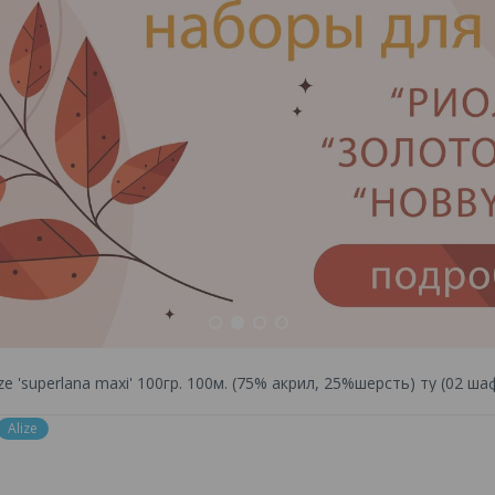
1
2
3
4
ze 'superlana maxi' 100гр. 100м. (75% акрил, 25%шерсть) ту (02 ша
Alize