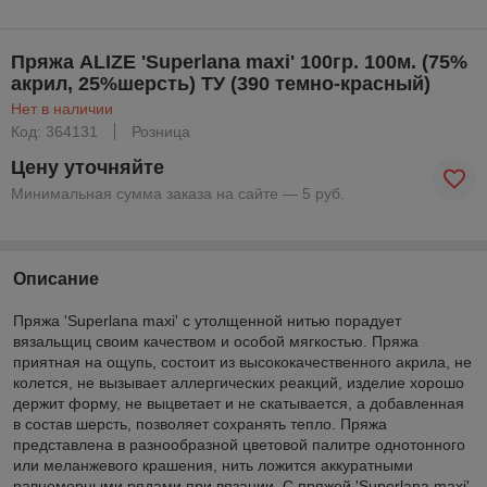
Пряжа ALIZE 'Superlana maxi' 100гр. 100м. (75%
акрил, 25%шерсть) ТУ (390 темно-красный)
Нет в наличии
Код: 364131
Розница
Цену уточняйте
Минимальная сумма заказа на сайте — 5 руб.
Описание
Пряжа 'Superlana maxi' с утолщенной нитью порадует
вязальщиц своим качеством и особой мягкостью. Пряжа
приятная на ощупь, состоит из высококачественного акрила, не
колется, не вызывает аллергических реакций, изделие хорошо
держит форму, не выцветает и не скатывается, а добавленная
в состав шерсть, позволяет сохранять тепло. Пряжа
представлена в разнообразной цветовой палитре однотонного
или меланжевого крашения, нить ложится аккуратными
равномерными рядами при вязании. С пряжей 'Superlana maxi'