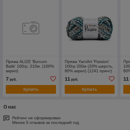
Пряжа ALIZE 'Burcum
Пряжа YarnArt 'Passion'
Пря
Batik' 100гр. 210м. (100%
100гр 200м (20% шерсть,
100
акрил)
80% акрил) (1241 принт)
80%
7
11
11
руб.
руб.
Купить
Купить
О нас
Рейтинг не сформирован
Менее 5 отзывов за последний год