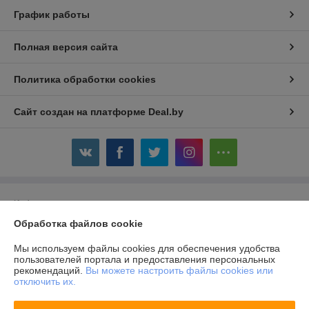
График работы
Полная версия сайта
Политика обработки cookies
Сайт создан на платформе Deal.by
Информация для покупателя
Обработка файлов cookie
Юридическое лицо:
Общество с ограниченной ответственностью
«Авойтис»
220007, г.Минск, ул.Володько, д.24А, пом.501, каб.14
Мы используем файлы cookies для обеспечения удобства
пользователей портала и предоставления персональных
Регистрационный номер ЕГР: 690856291
рекомендаций.
Вы можете настроить файлы cookies или
отключить их.
УНП: 690856291