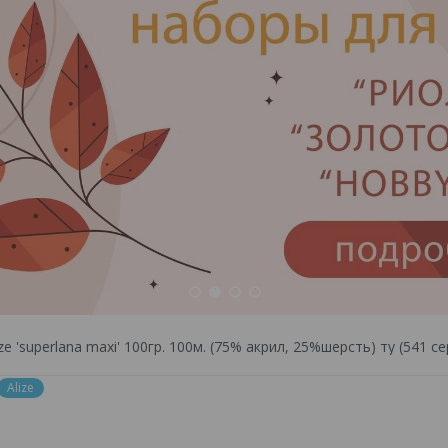
1
2
3
4
ze 'superlana maxi' 100гр. 100м. (75% акрил, 25%шерсть) ту (541 
Alize