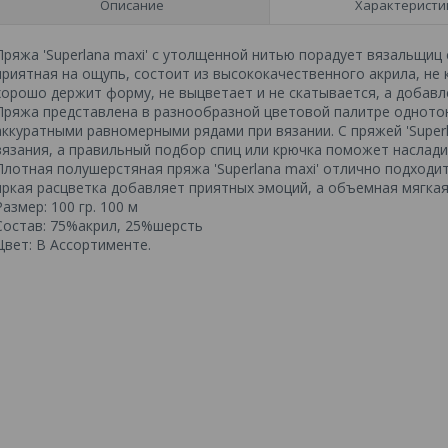
Описание
Характеристи
Пряжа 'Superlana maxi' с утолщенной нитью порадует вязальщиц
приятная на ощупь, состоит из высококачественного акрила, не 
хорошо держит форму, не выцветает и не скатывается, а добавл
Пряжа представлена в разнообразной цветовой палитре одното
аккуратными равномерными рядами при вязании. С пряжей 'Superl
вязания, а правильный подбор спиц или крючка поможет наслади
Плотная полушерстяная пряжа 'Superlana maxi' отлично подходит
яркая расцветка добавляет приятных эмоций, а объемная мягка
Размер: 100 гр. 100 м
Состав: 75%акрил, 25%шерсть
Цвет: В Ассортименте.