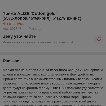
Пряжа ALIZE 'Cotton gold'
(55%хлопок,45%акрил)ТУ (279 джинс)
Нет в наличии
Код: 697548
Розница
Цену уточняйте
Минимальная сумма заказа на сайте — 5 руб.
Описание
Мягкая пряжа 'Cotton Gold' от известного бренда ALIZE приятно
удивит и порадует вязальщиц качеством и фактурой нити.
Пряжа состоит из высококачественных плотных волокон хлопка
и акрила, что позволяет вязать комфортные изделия, которые
долго будут сохранять форму и цвет. Вы получите удовольствие
от результата вязания, а правильный выбор спиц или крючка
поможет насладиться процессом в полной мере. Пряжа
приятная на ощупь, тонкая нить равномерна по всей длине,
устойчива к деформации, не расслаивается и не запутывается