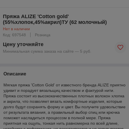
Пряжа ALIZE 'Cotton gold'
(55%хлопок,45%акрил)ТУ (62 молочный)
Нет в наличии
Код: 697548
Розница
Цену уточняйте
Минимальная сумма заказа на сайте — 5 руб.
Описание
Мягкая пряжа 'Cotton Gold' от известного бренда ALIZE приятно
удивит и порадует вязальщиц качеством и фактурой нити.
Пряжа состоит из высококачественных плотных волокон хлопка
и акрила, что позволяет вязать комфортные изделия, которые
долго будут сохранять форму и цвет. Вы получите удовольствие
от результата вязания, а правильный выбор спиц или крючка
поможет насладиться процессом в полной мере. Пряжа
приятная на ощупь, тонкая нить равномерна по всей длине,
устойчива к деформации, не расслаивается и не запутывается