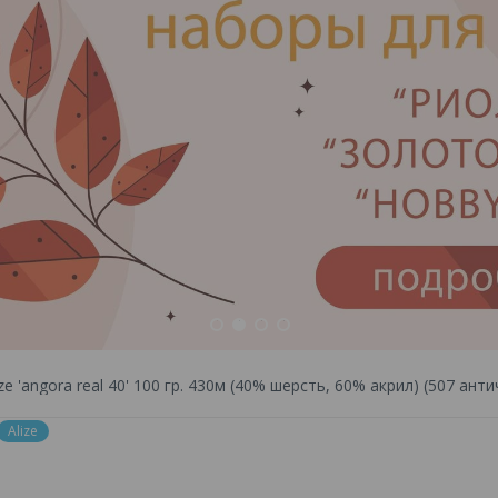
1
2
3
4
ze 'angora real 40' 100 гр. 430м (40% шерсть, 60% акрил) (507 ант
Alize