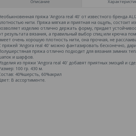
Описание
Характеристи
Необыкновенная пряжа 'Angora real 40' от известного бренда AL
плотностью нити. Пряжа мягкая и приятная на ощупь, состоит и
позволяет изделию отлично держать форму, придает устойчивос
от результата вязания, а правильный выбор спиц или крючка по
имеет очень хорошую плотность нити, она прочная, не расслаива
С пряжей 'Angora real 40' можно фантазировать бесконечно, да
Полушерстяная пряжа отлично подходит для вязания зимних тепл
шапок и шарфов.
Изделия из пряжи 'Angora real 40' добавят приятных эмоций и сд
Размер: 100 гр. 430 м.
Состав: 40%шерсть, 60%акрил
Цвет: В ассортименте.