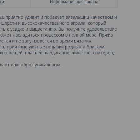
ки
Информация для заказа
IZE приятно удивит и порадует вязальщиц качеством и
з шерсти и высококачественного акрила, который
ть к усадке и выцветанию. Вы получите удовольствие
может насладиться процессом в полной мере. Пряжа
ется и не запутывается во время вязания.
рить приятные уютные подарки родным и близким.
ых вещей, платьев, кардиганов, жилетов, свитеров,
елает ваш образ уникальным.