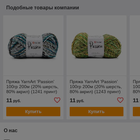
Подобные товары компании
Пряжа YarnArt 'Passion'
Пряжа YarnArt 'Passion'
Пря
100гр 200м (20% шерсть,
100гр 200м (20% шерсть,
100
80% акрил) (1241 принт)
80% акрил) (1243 принт)
80%
11
11
11
руб.
руб.
Купить
Купить
О нас