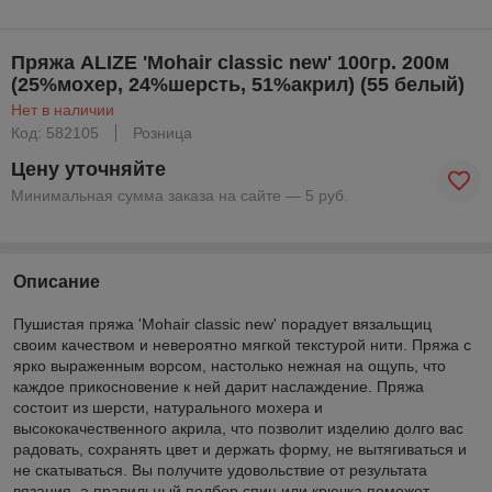
Пряжа ALIZE 'Mohair classic new' 100гр. 200м
(25%мохер, 24%шерсть, 51%акрил) (55 белый)
Нет в наличии
Код: 582105
Розница
Цену уточняйте
Минимальная сумма заказа на сайте — 5 руб.
Описание
Пушистая пряжа 'Mohair classic new' порадует вязальщиц
своим качеством и невероятно мягкой текстурой нити. Пряжа с
ярко выраженным ворсом, настолько нежная на ощупь, что
каждое прикосновение к ней дарит наслаждение. Пряжа
состоит из шерсти, натурального мохера и
высококачественного акрила, что позволит изделию долго вас
радовать, сохранять цвет и держать форму, не вытягиваться и
не скатываться. Вы получите удовольствие от результата
вязания, а правильный подбор спиц или крючка поможет