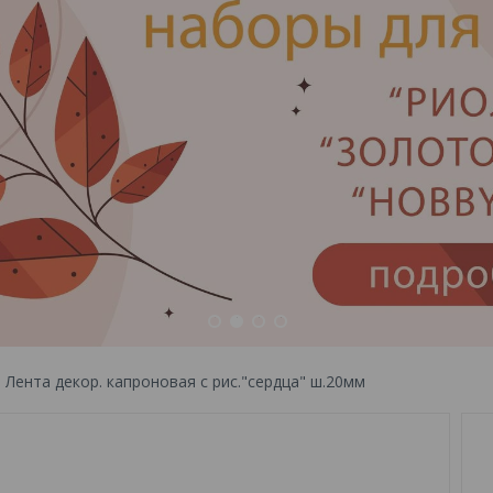
1
2
3
4
Лента декор. капроновая с рис."сердца" ш.20мм