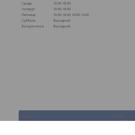
Среда
10:00-18:00
Четверг
10:00-18:00
Пятница
10:00-18:00
14:00-16:00
Суббота
Выходной
Воскресенье
Выходной
Навигация
Информ
На главную
Контакты