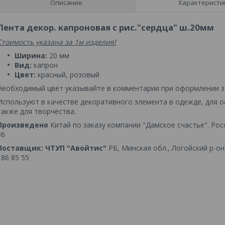
Описание
Характеристи
Лента декор. капроновая с рис."сердца" ш.20мм
Стоимость указана за 1м изделия!
Ширина:
20 мм
Вид:
капрон
Цвет:
красный, розовый
Необходимый цвет указывайте в комментарии при оформлении з
Используют в качестве декоративного элемента в одежде, для о
также для творчества.
Произведено
Китай по заказу компании "Дамское счастье". Россия
36
Поставщик:
ЧТУП "Авойтис"
РБ, Минская обл., Логойский р-он,
186 85 55