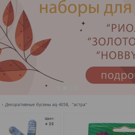
1
2
3
4
ы
Декоративные бусины aq-4058, "астра"