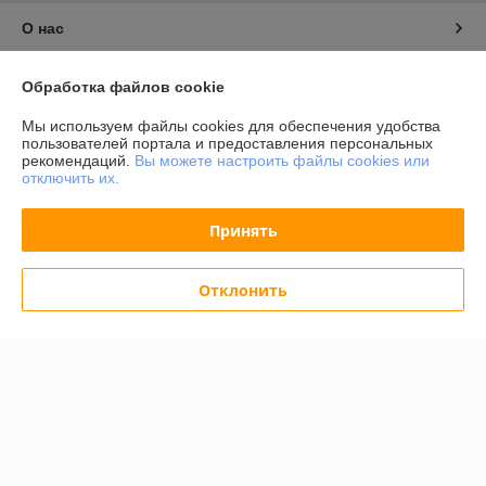
О нас
Контакты
Обработка файлов cookie
Мы используем файлы cookies для обеспечения удобства
Доставка и оплата
пользователей портала и предоставления персональных
рекомендаций.
Вы можете настроить файлы cookies или
отключить их.
График работы
Принять
Полная версия сайта
Политика обработки cookies
Отклонить
Сайт создан на платформе Deal.by
Информация для покупателя