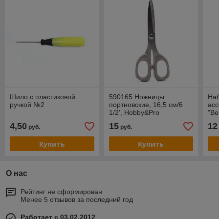
Шило с пластиковой
590165 Ножницы
Наб
ручкой №2
портновские, 16,5 см/6
асс
1/2', Hobby&Pro
"Be
4,50
15
12
руб.
руб.
Купить
Купить
О нас
Рейтинг не сформирован
Менее 5 отзывов за последний год
Работает с 03.02.2012