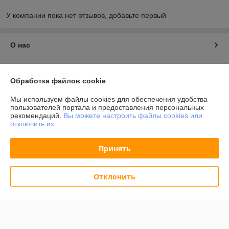
У компании пока нет отзывов, добавьте первый
О нас
Контакты
Обработка файлов cookie
Доставка и оплата
Мы используем файлы cookies для обеспечения удобства
пользователей портала и предоставления персональных
рекомендаций.
Вы можете настроить файлы cookies или
График работы
отключить их.
Полная версия сайта
Принять
Политика обработки cookies
Отклонить
Сайт создан на платформе Deal.by